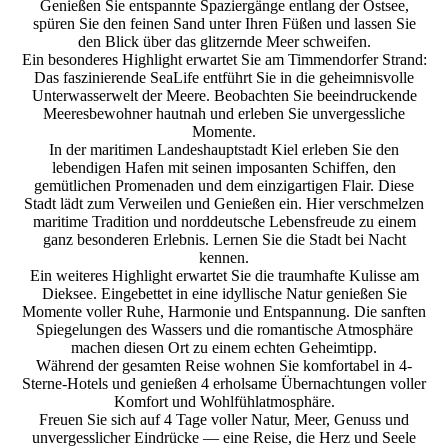
Genießen Sie entspannte Spaziergänge entlang der Ostsee,
spüren Sie den feinen Sand unter Ihren Füßen und lassen Sie
den Blick über das glitzernde Meer schweifen.
Ein besonderes Highlight erwartet Sie am Timmendorfer Strand:
Das faszinierende SeaLife entführt Sie in die geheimnisvolle
Unterwasserwelt der Meere. Beobachten Sie beeindruckende
Meeresbewohner hautnah und erleben Sie unvergessliche
Momente.
In der maritimen Landeshauptstadt Kiel erleben Sie den
lebendigen Hafen mit seinen imposanten Schiffen, den
gemütlichen Promenaden und dem einzigartigen Flair. Diese
Stadt lädt zum Verweilen und Genießen ein. Hier verschmelzen
maritime Tradition und norddeutsche Lebensfreude zu einem
ganz besonderen Erlebnis. Lernen Sie die Stadt bei Nacht
kennen.
Ein weiteres Highlight erwartet Sie die traumhafte Kulisse am
Dieksee. Eingebettet in eine idyllische Natur genießen Sie
Momente voller Ruhe, Harmonie und Entspannung. Die sanften
Spiegelungen des Wassers und die romantische Atmosphäre
machen diesen Ort zu einem echten Geheimtipp.
Während der gesamten Reise wohnen Sie komfortabel in 4-
Sterne-Hotels und genießen 4 erholsame Übernachtungen voller
Komfort und Wohlfühlatmosphäre.
Freuen Sie sich auf 4 Tage voller Natur, Meer, Genuss und
unvergesslicher Eindrücke — eine Reise, die Herz und Seele