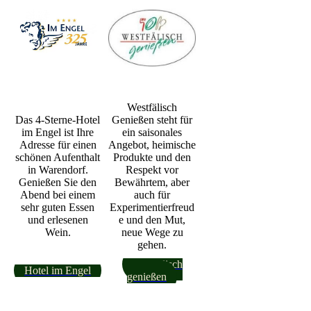
Westfälisch
Das 4-Sterne-Hotel
Genießen steht für
im Engel ist Ihre
ein saisonales
Adresse für einen
Angebot, heimische
schönen Aufenthalt
Produkte und den
in Warendorf.
Respekt vor
Genießen Sie den
Bewährtem, aber
Abend bei einem
auch für
sehr guten Essen
Experimentierfreud
und erlesenen
e und den Mut,
Wein.
neue Wege zu
gehen.
Westfälisch
Hotel im Engel
genießen