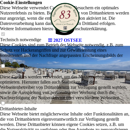
s
Cookie-Einstellungen
Diese Webseite verwendet Cookies, um Besuchern ein optimales
Nutzererlebnis zu bieten. Bestimmte Inhalte von Drittanbietern werden
nur angezeigt, wenn die entsprechende Option aktiviert ist. Die
Datenverarbeitung kann dann auch in einem Drittland erfolgen.
Weitere Informationen hierzu in der Datenschutzerklärung.
Technisch notwendige
2027 OSTSEE
Diese Cookies sind zum Betrieb der Webseite notwendig, z.B. zum
Schutz vor Hackerangriffen und zur Gewährleistung eines
konsistenten und der Nachfrage angepassten Erscheinungsbilds der
Seite.
Analytische
Diese Cookies werden verwendet, um das Nutzererlebnis weiter zu
optimieren. Hierunter fallen auch Statistiken, die dem
Webseitenbetreiber von Drittanbietern zur Verfügung gestellt werden,
sowie die Ausspielung von personalisierter Werbung durch die
Nachverfolgung der Nutzeraktivität über verschiedene Webseiten.
Drittanbieter-Inhalte
Diese Webseite bietet möglicherweise Inhalte oder Funktionalitäten an,
die von Drittanbietern eigenverantwortlich zur Verfügung gestellt
werden. Diese Drittanbieter können eigene Cookies setzen, z.B. um
die Nutzeraktivität zu verfolgen oder ihre Angebote zu personalisieren