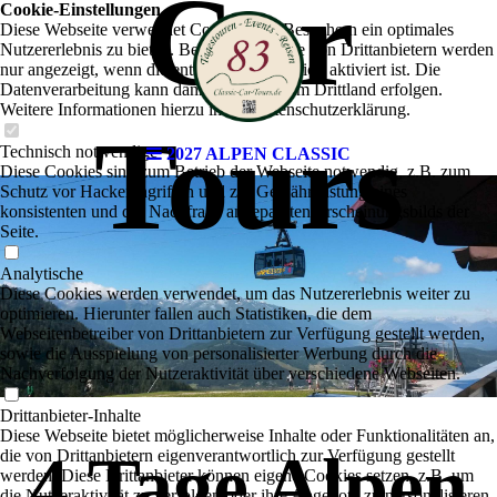
Car
Cookie-Einstellungen
Diese Webseite verwendet Cookies, um Besuchern ein optimales
Nutzererlebnis zu bieten. Bestimmte Inhalte von Drittanbietern werden
nur angezeigt, wenn die entsprechende Option aktiviert ist. Die
Datenverarbeitung kann dann auch in einem Drittland erfolgen.
Weitere Informationen hierzu in der Datenschutzerklärung.
Tours
Technisch notwendige
2027 ALPEN CLASSIC
Diese Cookies sind zum Betrieb der Webseite notwendig, z.B. zum
Schutz vor Hackerangriffen und zur Gewährleistung eines
konsistenten und der Nachfrage angepassten Erscheinungsbilds der
Seite.
Analytische
Diese Cookies werden verwendet, um das Nutzererlebnis weiter zu
optimieren. Hierunter fallen auch Statistiken, die dem
Webseitenbetreiber von Drittanbietern zur Verfügung gestellt werden,
sowie die Ausspielung von personalisierter Werbung durch die
Nachverfolgung der Nutzeraktivität über verschiedene Webseiten.
Drittanbieter-Inhalte
Diese Webseite bietet möglicherweise Inhalte oder Funktionalitäten an,
4 Tage Alpen
die von Drittanbietern eigenverantwortlich zur Verfügung gestellt
werden. Diese Drittanbieter können eigene Cookies setzen, z.B. um
die Nutzeraktivität zu verfolgen oder ihre Angebote zu personalisieren