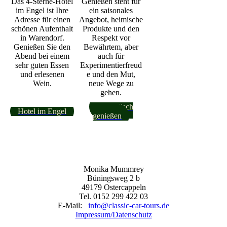
Das 4-Sterne-Hotel
Genießen steht für
im Engel ist Ihre
ein saisonales
Adresse für einen
Angebot, heimische
schönen Aufenthalt
Produkte und den
in Warendorf.
Respekt vor
Genießen Sie den
Bewährtem, aber
Abend bei einem
auch für
sehr guten Essen
Experimentierfreud
und erlesenen
e und den Mut,
Wein.
neue Wege zu
gehen.
Westfälisch
Hotel im Engel
genießen
Monika Mummrey
Büningsweg 2 b
49179 Ostercappeln
Tel. 0152 299 422 03
E-Mail:
info@classic-car-tours.de
Impressum/Datenschutz