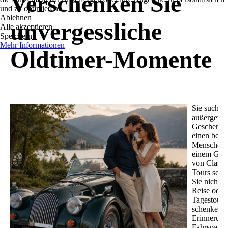
Verschenken Sie
und zu optimieren.
Ablehnen
unvergessliche
Alle akzeptieren
Speichern
Mehr Informationen
Oldtimer-Momente
Sie suchen
außergewö
Geschenk f
einen beso
Menschen?
einem Guts
von Classi
Tours sche
Sie nicht n
Reise oder
Tagestour 
schenken
Erinnerung
Fahrspaß 