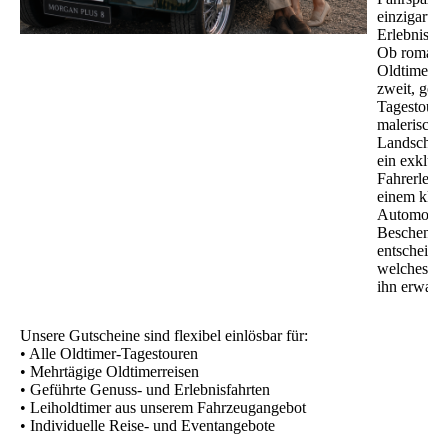
einzigartig
Erlebnisse.
Ob romant
Oldtimerre
zweit, genu
Tagestour 
malerische
Landschaft
ein exklusi
Fahrerlebni
einem klas
Automobil 
Beschenkt
entscheidet
welches Ab
ihn erwarte
Unsere Gutscheine sind flexibel einlösbar für:
• Alle Oldtimer-Tagestouren
• Mehrtägige Oldtimerreisen
• Geführte Genuss- und Erlebnisfahrten
• Leiholdtimer aus unserem Fahrzeugangebot
• Individuelle Reise- und Eventangebote