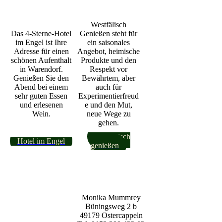
Westfälisch
Das 4-Sterne-Hotel
Genießen steht für
im Engel ist Ihre
ein saisonales
Adresse für einen
Angebot, heimische
schönen Aufenthalt
Produkte und den
in Warendorf.
Respekt vor
Genießen Sie den
Bewährtem, aber
Abend bei einem
auch für
sehr guten Essen
Experimentierfreud
und erlesenen
e und den Mut,
Wein.
neue Wege zu
gehen.
Westfälisch
Hotel im Engel
genießen
Monika Mummrey
Büningsweg 2 b
49179 Ostercappeln