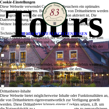
Cookie-Einstellungen
Tours
Diese Webseite verwendet Cookies, um Besuchern ein optimales
Nutzererlebnis zu bieten. Bestimmte Inhalte von Drittanbietern werden
nur angezeigt, wenn die entsprechende Option aktiviert ist. Die
Datenverarbeitung kann dann auch in einem Drittland erfolgen.
Weitere Informationen hierzu in der Datenschutzerklärung.
Technisch notwendige
2026 WESTFÄLISCH GENIESSEN
Diese Cookies sind zum Betrieb der Webseite notwendig, z.B. zum
Schutz vor Hackerangriffen und zur Gewährleistung eines
konsistenten und der Nachfrage angepassten Erscheinungsbilds der
Seite.
Analytische
Diese Cookies werden verwendet, um das Nutzererlebnis weiter zu
optimieren. Hierunter fallen auch Statistiken, die dem
Webseitenbetreiber von Drittanbietern zur Verfügung gestellt werden,
sowie die Ausspielung von personalisierter Werbung durch die
Nachverfolgung der Nutzeraktivität über verschiedene Webseiten.
Drittanbieter-Inhalte
Diese Webseite bietet möglicherweise Inhalte oder Funktionalitäten an,
die von Drittanbietern eigenverantwortlich zur Verfügung gestellt
werden. Diese Drittanbieter können eigene Cookies setzen, z.B. um
die Nutzeraktivität zu verfolgen oder ihre Angebote zu personalisieren