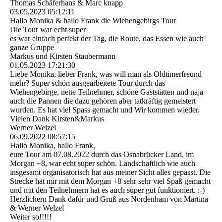
Thomas Schäferhans & Marc knapp
03.05.2023
05:12:11
Hallo Monika & hallo Frank die Wiehengebirgs Tour
Die Tour war echt super
es war einfach perfekt der Tag, die Route, das Essen wie auch
ganze Gruppe
Markus und Kirsten Staubermann
01.05.2023
17:21:30
Liebe Monika, lieber Frank, was will man als Oldtimerfreund
mehr? Super schön ausgearbeitete Tour durch das
Wiehengebirge, nette Teilnehmer, schöne Gaststätten und naja
auch die Pannen die dazu gehören aber tatkräftig gemeistert
wurden. Es hat viel Spass gemacht und Wir kommen wieder.
Vielen Dank Kirsten&Markus
Werner Welzel
06.09.2022
08:57:15
Hallo Monika, hallo Frank,
eure Tour am 07.08.2022 durch das Osnabrücker Land, im
Morgan +8, war echt super schön. Landschaftlich wie auch
insgesamt organisatorisch hat aus meiner Sicht alles gepasst. Die
Strecke hat mir mit dem Morgan +8 sehr sehr viel Spaß gemacht
und mit den Teilnehmern hat es auch super gut funktioniert. :-)
Herzlichern Dank dafür und Gruß aus Nordenham von Martina
& Werner Welzel
Weiter so!!!!!