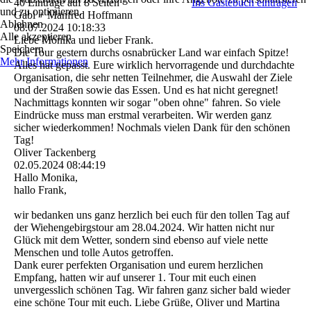
40 Einträge auf 8 Seiten
Ins Gästebuch eintragen
und zu optimieren.
Gabi + Manfred Hoffmann
Ablehnen
08.07.2024
10:18:33
Alle akzeptieren
Liebe Monika und lieber Frank.
Speichern
Die Tour gestern durchs osnabrücker Land war einfach Spitze!
Mehr Informationen
Alles hat gepasst. Eure wirklich hervorragende und durchdachte
Organisation, die sehr netten Teilnehmer, die Auswahl der Ziele
und der Straßen sowie das Essen. Und es hat nicht geregnet!
Nachmittags konnten wir sogar "oben ohne" fahren. So viele
Eindrücke muss man erstmal verarbeiten. Wir werden ganz
sicher wiederkommen! Nochmals vielen Dank für den schönen
Tag!
Oliver Tackenberg
02.05.2024
08:44:19
Hallo Monika,
hallo Frank,
wir bedanken uns ganz herzlich bei euch für den tollen Tag auf
der Wiehengebirgstour am 28.04.2024. Wir hatten nicht nur
Glück mit dem Wetter, sondern sind ebenso auf viele nette
Menschen und tolle Autos getroffen.
Dank eurer perfekten Organisation und eurem herzlichen
Empfang, hatten wir auf unserer 1. Tour mit euch einen
unvergesslich schönen Tag. Wir fahren ganz sicher bald wieder
eine schöne Tour mit euch. Liebe Grüße, Oliver und Martina