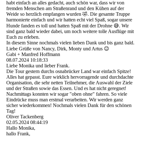
habt einfach an alles gedacht, auch schön war, dass wir von
fremden Menschen am Straßenrand und den Kühen auf der
Weide so herzlich empfangen wurden 🤣. Die gesamte Truppe
harmonierte einfach und wir hatten echt viel Spaß, sogar unsere
Hunde fanden es toll und hatten Spaß mit der Drohne 😅. Wir
sind ganz bald wieder dabei, um noch weitere tolle Ausflüge mit
Euch zu erleben.
In diesem Sinne nochmals vielen lieben Dank und bis ganz bald.
Liebe Grüße von Nancy, Dirk, Monty und Artus 😉
Gabi + Manfred Hoffmann
08.07.2024
10:18:33
Liebe Monika und lieber Frank.
Die Tour gestern durchs osnabrücker Land war einfach Spitze!
Alles hat gepasst. Eure wirklich hervorragende und durchdachte
Organisation, die sehr netten Teilnehmer, die Auswahl der Ziele
und der Straßen sowie das Essen. Und es hat nicht geregnet!
Nachmittags konnten wir sogar "oben ohne" fahren. So viele
Eindrücke muss man erstmal verarbeiten. Wir werden ganz
sicher wiederkommen! Nochmals vielen Dank für den schönen
Tag!
Oliver Tackenberg
02.05.2024
08:44:19
Hallo Monika,
hallo Frank,