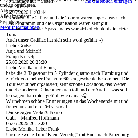
40 Einträge auf 4 Seiten
Ins Gästebuch eintragen
und zu optimieren.
Anja Thies
Ablehnen
26.05.2026
11:03:44
Alle akzeptieren
Es waren tolle 2 Tage und die Touren waren super ausgesucht.
Speichern
Das Programm und die Organisation waren sehr gut.
Mehr Informationen
Wir hatten sehr viel Spass und es war sicherlich nicht die letzte
Tour.
Auch unser Cadillac hat sich sehr wohl gefühlt :-)
Liebe Grüße
Anja und Meinolf
Franjo Kruselj
25.05.2026
20:25:20
Liebe Monika und Frank,
habe die 2-Tagestour im 5-Zylinder quattro nach Hamburg und
zurück von meiner Frau zum 60sten geschenkt bekommen. Die
Tour war super organisiert, sehr schöne Locations, das Wetter
und die anderen Teilnehmer auch toll und der Audi.... was soll
ich sagen, hab mich gefühlt wie damals😉.
Wir nehmen schöne Erinnerungen an das Wochenende mit und
freuen uns auf ein nächstes mal
Danke sagen Viola & Franjo
Gabi + Manfred Hoffmann
05.05.2026
20:13:00
Liebe Monika, lieber Frank.
Unsere zweite Tour "Klein Venedig" mit Euch nach Papenburg