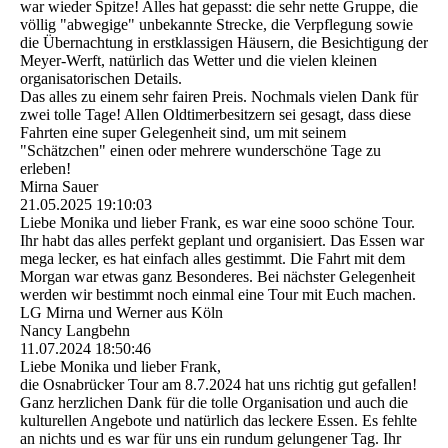
war wieder Spitze! Alles hat gepasst: die sehr nette Gruppe, die
völlig "abwegige" unbekannte Strecke, die Verpflegung sowie
die Übernachtung in erstklassigen Häusern, die Besichtigung der
Meyer-Werft, natürlich das Wetter und die vielen kleinen
organisatorischen Details.
Das alles zu einem sehr fairen Preis. Nochmals vielen Dank für
zwei tolle Tage! Allen Oldtimerbesitzern sei gesagt, dass diese
Fahrten eine super Gelegenheit sind, um mit seinem
"Schätzchen" einen oder mehrere wunderschöne Tage zu
erleben!
Mirna Sauer
21.05.2025
19:10:03
Liebe Monika und lieber Frank, es war eine sooo schöne Tour.
Ihr habt das alles perfekt geplant und organisiert. Das Essen war
mega lecker, es hat einfach alles gestimmt. Die Fahrt mit dem
Morgan war etwas ganz Besonderes. Bei nächster Gelegenheit
werden wir bestimmt noch einmal eine Tour mit Euch machen.
LG Mirna und Werner aus Köln
Nancy Langbehn
11.07.2024
18:50:46
Liebe Monika und lieber Frank,
die Osnabrücker Tour am 8.7.2024 hat uns richtig gut gefallen!
Ganz herzlichen Dank für die tolle Organisation und auch die
kulturellen Angebote und natürlich das leckere Essen. Es fehlte
an nichts und es war für uns ein rundum gelungener Tag. Ihr