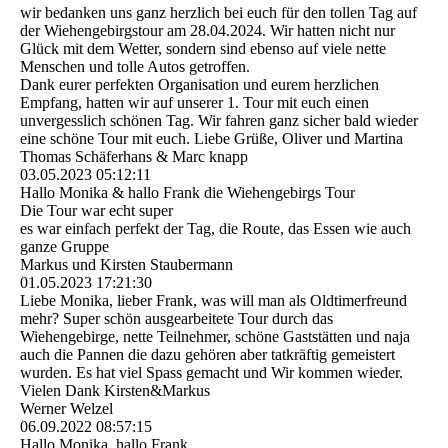
wir bedanken uns ganz herzlich bei euch für den tollen Tag auf
der Wiehengebirgstour am 28.04.2024. Wir hatten nicht nur
Glück mit dem Wetter, sondern sind ebenso auf viele nette
Menschen und tolle Autos getroffen.
Dank eurer perfekten Organisation und eurem herzlichen
Empfang, hatten wir auf unserer 1. Tour mit euch einen
unvergesslich schönen Tag. Wir fahren ganz sicher bald wieder
eine schöne Tour mit euch. Liebe Grüße, Oliver und Martina
Thomas Schäferhans & Marc knapp
03.05.2023
05:12:11
Hallo Monika & hallo Frank die Wiehengebirgs Tour
Die Tour war echt super
es war einfach perfekt der Tag, die Route, das Essen wie auch
ganze Gruppe
Markus und Kirsten Staubermann
01.05.2023
17:21:30
Liebe Monika, lieber Frank, was will man als Oldtimerfreund
mehr? Super schön ausgearbeitete Tour durch das
Wiehengebirge, nette Teilnehmer, schöne Gaststätten und naja
auch die Pannen die dazu gehören aber tatkräftig gemeistert
wurden. Es hat viel Spass gemacht und Wir kommen wieder.
Vielen Dank Kirsten&Markus
Werner Welzel
06.09.2022
08:57:15
Hallo Monika, hallo Frank,