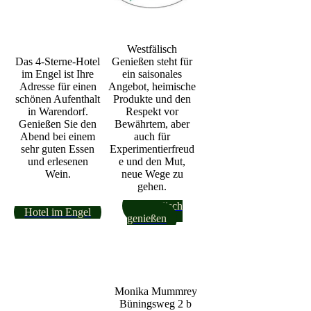
Westfälisch
Das 4-Sterne-Hotel
Genießen steht für
im Engel ist Ihre
ein saisonales
Adresse für einen
Angebot, heimische
schönen Aufenthalt
Produkte und den
in Warendorf.
Respekt vor
Genießen Sie den
Bewährtem, aber
Abend bei einem
auch für
sehr guten Essen
Experimentierfreud
und erlesenen
e und den Mut,
Wein.
neue Wege zu
gehen.
Westfälisch
Hotel im Engel
genießen
Monika Mummrey
Büningsweg 2 b